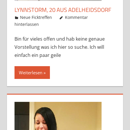
LYNNSTORM, 20 AUS ADELHEIDSDORF
Mai 22, 2019
admino
Neue Ficktreffen
Kommentar
hinterlassen
Bin für vieles offen und hab keine genaue
Vorstellung was ich hier so suche. Ich will
einfach ein paar geile
Weiterlesen