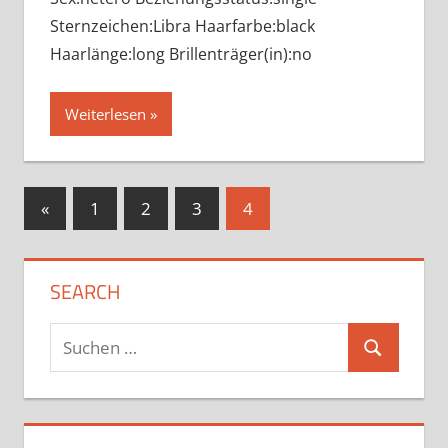
Sternzeichen:Libra Haarfarbe:black
Haarlänge:long Brillenträger(in):no
Weiterlesen
Seitennummerierung
Vorherige
«
1
2
3
4
Beiträge
der
Beiträge
SEARCH
Suchen
Suchen
nach: