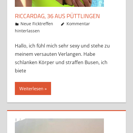
RICCARDAG, 36 AUS PÜTTLINGEN
Mai 22, 2019
admino
Neue Ficktreffen
Kommentar
hinterlassen
Hallo, ich fühl mich sehr sexy und stehe zu
meinem versauten Verlangen. Habe
schlanken Körper und straffen Busen, ich
biete
Weiterlesen