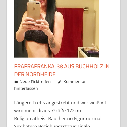
FRAFRAFRANKA, 38 AUS BUCHHOLZ IN
DER NORDHEIDE
Mai 22, 2019
admino
Neue Ficktreffen
Kommentar
hinterlassen
Längere Treffs angestrebt und wer weiß Vlt
wird mehr draus. Größe:172cm
Religion:atheist Raucher:no Figur:normal
Sex:hetero Beziehungsstatus:single