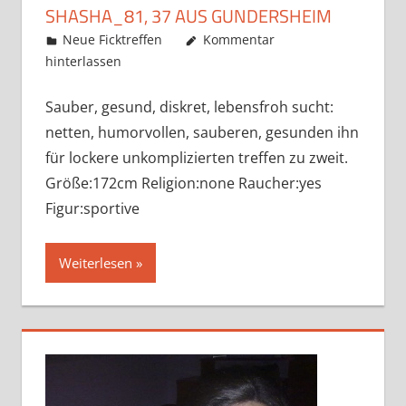
SHASHA_81, 37 AUS GUNDERSHEIM
Mai 22, 2019
admino
Neue Ficktreffen
Kommentar
hinterlassen
Sauber, gesund, diskret, lebensfroh sucht:
netten, humorvollen, sauberen, gesunden ihn
für lockere unkomplizierten treffen zu zweit.
Größe:172cm Religion:none Raucher:yes
Figur:sportive
Weiterlesen