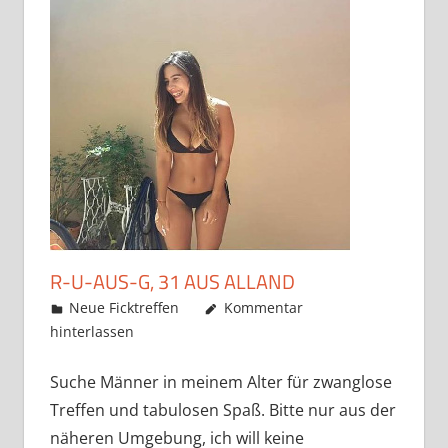
R-U-AUS-G, 31 AUS ALLAND
Mai 22, 2019
admino
Neue Ficktreffen
Kommentar
hinterlassen
Suche Männer in meinem Alter für zwanglose
Treffen und tabulosen Spaß. Bitte nur aus der
näheren Umgebung, ich will keine