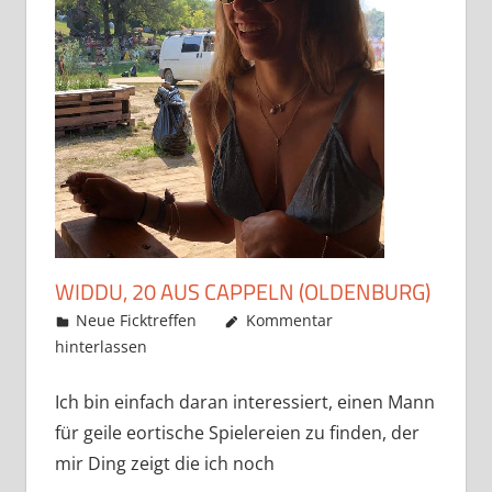
WIDDU, 20 AUS CAPPELN (OLDENBURG)
Mai 22, 2019
admino
Neue Ficktreffen
Kommentar
hinterlassen
Ich bin einfach daran interessiert, einen Mann
für geile eortische Spielereien zu finden, der
mir Ding zeigt die ich noch