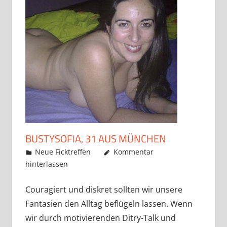
BUSTYSOFIA, 31 AUS MÜNCHEN
Mai 22, 2019
admino
Neue Ficktreffen
Kommentar
hinterlassen
Couragiert und diskret sollten wir unsere
Fantasien den Alltag beflügeln lassen. Wenn
wir durch motivierenden Ditry-Talk und