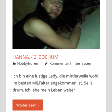
HANNA, 42, BOCHUM
Januar 11, 2020
admino
Hobbyhuren
Kommentar hinterlassen
Ich bin eine lustige Lady, die mittlerweile wohl
im besten MILFalter angekommen ist. Sei´s
drum. Ich lebe mein Leben weiter
Weiterlesen