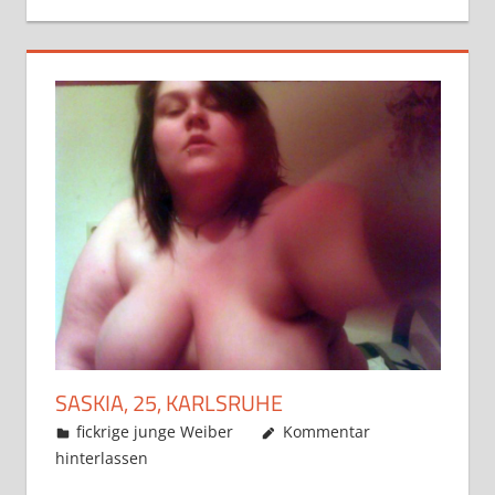
SASKIA, 25, KARLSRUHE
Oktober 19, 2019
admino
fickrige junge Weiber
Kommentar
hinterlassen