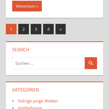
Weiterlesen
Seitennummerierung
Nächste
1
2
3
4
»
Beiträge
der
Beiträge
SEARCH
Suchen
Suchen
nach:
KATEGORIEN
fickrige junge Weiber
Hobbyhuren