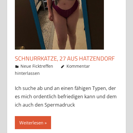
SCHNURRKATZE, 27 AUS HATZENDORF
Mai 22, 2019
admino
Neue Ficktreffen
Kommentar
hinterlassen
Ich suche ab und an einen fähigen Typen, der
es mich ordentlich befriedigen kann und dem
ich auch den Spermadruck
Weiterlesen