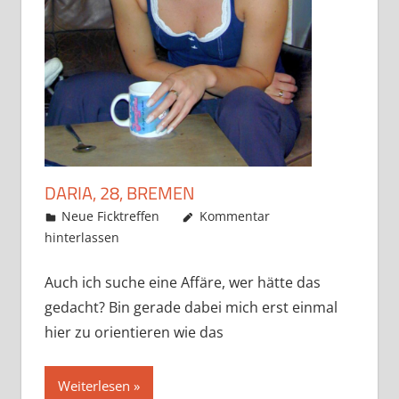
DARIA, 28, BREMEN
August 7, 2019
admino
Neue Ficktreffen
Kommentar
hinterlassen
Auch ich suche eine Affäre, wer hätte das
gedacht? Bin gerade dabei mich erst einmal
hier zu orientieren wie das
Weiterlesen