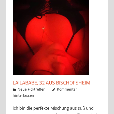
LAILABABE, 32 AUS BISCHOFSHEIM
Mai 22, 2019
admino
Neue Ficktreffen
Kommentar
hinterlassen
ich bin die perfekte Mischung aus süß und