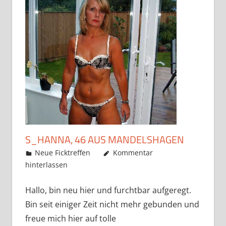
S_HANNA, 46 AUS MANDELSHAGEN
Mai 22, 2019
admino
Neue Ficktreffen
Kommentar
hinterlassen
Hallo, bin neu hier und furchtbar aufgeregt.
Bin seit einiger Zeit nicht mehr gebunden und
freue mich hier auf tolle