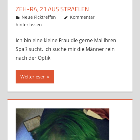
ZEH-RA, 21 AUS STRAELEN
Mai 22, 2019
admino
Neue Ficktreffen
Kommentar
hinterlassen
Ich bin eine kleine Frau die gerne Mal ihren
Spaß sucht. Ich suche mir die Männer rein
nach der Optik
Weiterlesen