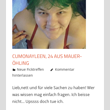
CUMONAYLEEN, 24 AUS MAUER-
ÖHLING
Mai 22, 2019
admino
Neue Ficktreffen
Kommentar
hinterlassen
Lieb,nett und für viele Sachen zu haben! Wer
was wissen mag einfach fragen. Ich beisse
nicht… Upssss doch tue ich.