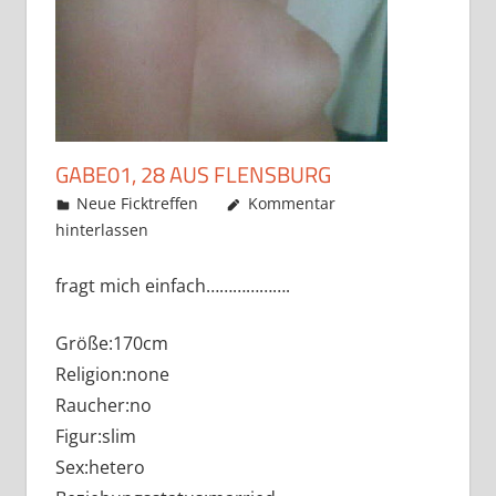
GABE01, 28 AUS FLENSBURG
Mai 22, 2019
admino
Neue Ficktreffen
Kommentar
hinterlassen
fragt mich einfach……………….
Größe:170cm
Religion:none
Raucher:no
Figur:slim
Sex:hetero