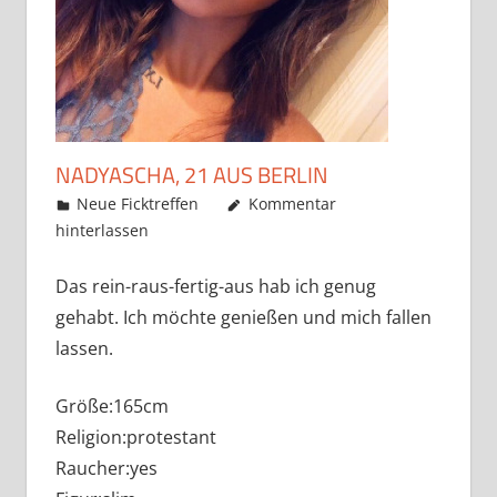
NADYASCHA, 21 AUS BERLIN
Mai 22, 2019
admino
Neue Ficktreffen
Kommentar
hinterlassen
Das rein-raus-fertig-aus hab ich genug
gehabt. Ich möchte genießen und mich fallen
lassen.
Größe:165cm
Religion:protestant
Raucher:yes