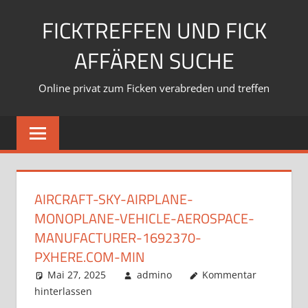
Zum
FICKTREFFEN UND FICK
Inhalt
springen
AFFÄREN SUCHE
Online privat zum Ficken verabreden und treffen
AIRCRAFT-SKY-AIRPLANE-
MONOPLANE-VEHICLE-AEROSPACE-
MANUFACTURER-1692370-
PXHERE.COM-MIN
Mai 27, 2025
admino
Kommentar
hinterlassen