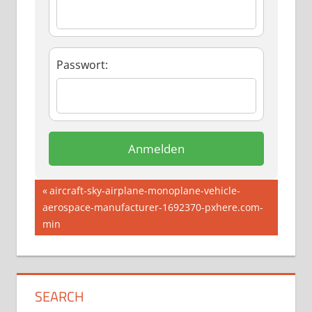
Passwort:
Beitragsnavigation
Vorheriger
aircraft-sky-airplane-monoplane-vehicle-
Beitrag:
aerospace-manufacturer-1692370-pxhere.com-
min
SEARCH