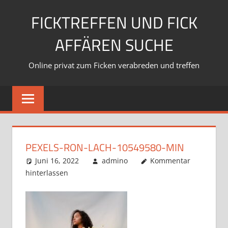
Zum
FICKTREFFEN UND FICK
Inhalt
springen
AFFÄREN SUCHE
Online privat zum Ficken verabreden und treffen
PEXELS-RON-LACH-10549580-MIN
Juni 16, 2022
admino
Kommentar
hinterlassen